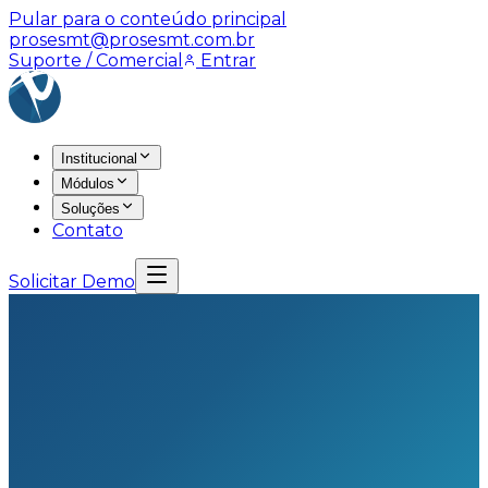
Pular para o conteúdo principal
prosesmt@prosesmt.com.br
Suporte / Comercial
Entrar
Institucional
Módulos
Soluções
Contato
Solicitar Demo